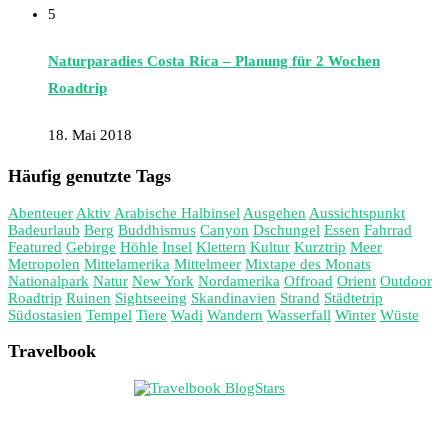
5
Naturparadies Costa Rica – Planung für 2 Wochen
Roadtrip
18. Mai 2018
Häufig genutzte Tags
Abenteuer
Aktiv
Arabische Halbinsel
Ausgehen
Aussichtspunkt
Badeurlaub
Berg
Buddhismus
Canyon
Dschungel
Essen
Fahrrad
Featured
Gebirge
Höhle
Insel
Klettern
Kultur
Kurztrip
Meer
Metropolen
Mittelamerika
Mittelmeer
Mixtape des Monats
Nationalpark
Natur
New York
Nordamerika
Offroad
Orient
Outdoor
Roadtrip
Ruinen
Sightseeing
Skandinavien
Strand
Städtetrip
Südostasien
Tempel
Tiere
Wadi
Wandern
Wasserfall
Winter
Wüste
Travelbook