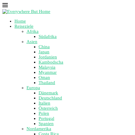
Home
Reiseziele
Afrika
Südafrika
Asien
China
Japan
Jordanien
Kambodscha
Malaysia
Myanmar
Oman
Thailand
Europa
Dänemark
Deutschland
Italien
Österreich
Polen
Portugal
Spanien
Nordamerika
Costa Rica