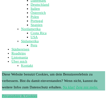
Dänemark
Deutschland
Italien
Österreich
Polen
Portugal
Spanien
Nordamerika
Costa Rica
USA
Südamerika
Peru
Städtereisen
Roadtrips
Listomania
Über mich
Kontakt
Diese Website benutzt Cookies, um dein Benutzererlebnis zu
verbessern. Bist du damit einverstanden? Wenn nicht, kannst du
weitere Infos zum Datenschutz erhalten.
Na klar!
Zeig mir mehr.
Privatsphäre & Cookies