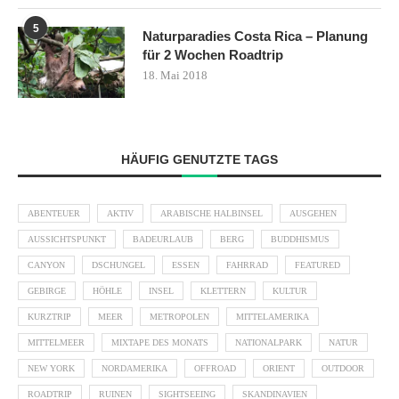
5
Naturparadies Costa Rica – Planung
für 2 Wochen Roadtrip
18. Mai 2018
HÄUFIG GENUTZTE TAGS
ABENTEUER
AKTIV
ARABISCHE HALBINSEL
AUSGEHEN
AUSSICHTSPUNKT
BADEURLAUB
BERG
BUDDHISMUS
CANYON
DSCHUNGEL
ESSEN
FAHRRAD
FEATURED
GEBIRGE
HÖHLE
INSEL
KLETTERN
KULTUR
KURZTRIP
MEER
METROPOLEN
MITTELAMERIKA
MITTELMEER
MIXTAPE DES MONATS
NATIONALPARK
NATUR
NEW YORK
NORDAMERIKA
OFFROAD
ORIENT
OUTDOOR
ROADTRIP
RUINEN
SIGHTSEEING
SKANDINAVIEN