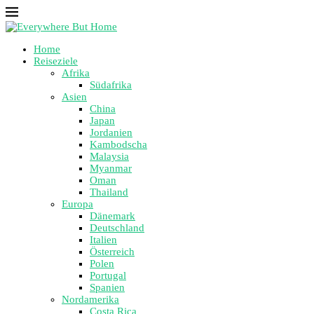
Home
Reiseziele
Afrika
Südafrika
Asien
China
Japan
Jordanien
Kambodscha
Malaysia
Myanmar
Oman
Thailand
Europa
Dänemark
Deutschland
Italien
Österreich
Polen
Portugal
Spanien
Nordamerika
Costa Rica