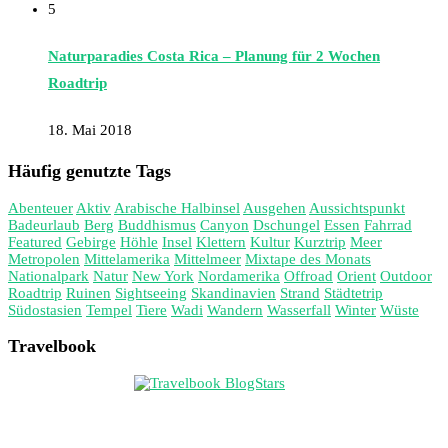
5
Naturparadies Costa Rica – Planung für 2 Wochen
Roadtrip
18. Mai 2018
Häufig genutzte Tags
Abenteuer
Aktiv
Arabische Halbinsel
Ausgehen
Aussichtspunkt
Badeurlaub
Berg
Buddhismus
Canyon
Dschungel
Essen
Fahrrad
Featured
Gebirge
Höhle
Insel
Klettern
Kultur
Kurztrip
Meer
Metropolen
Mittelamerika
Mittelmeer
Mixtape des Monats
Nationalpark
Natur
New York
Nordamerika
Offroad
Orient
Outdoor
Roadtrip
Ruinen
Sightseeing
Skandinavien
Strand
Städtetrip
Südostasien
Tempel
Tiere
Wadi
Wandern
Wasserfall
Winter
Wüste
Travelbook