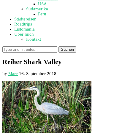
USA
Südamerika
Peru
Städtereisen
Roadtrips
Listomania
Über mich
Kontakt
Suchen
Reiher Shark Valley
by
Marc
16. September 2018