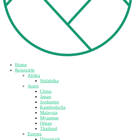
Home
Reiseziele
Afrika
Südafrika
Asien
China
Japan
Jordanien
Kambodscha
Malaysia
Myanmar
Oman
Thailand
Europa
Dänemark