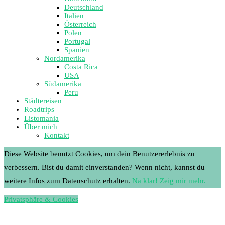
Deutschland
Italien
Österreich
Polen
Portugal
Spanien
Nordamerika
Costa Rica
USA
Südamerika
Peru
Städtereisen
Roadtrips
Listomania
Über mich
Kontakt
Diese Website benutzt Cookies, um dein Benutzererlebnis zu
verbessern. Bist du damit einverstanden? Wenn nicht, kannst du
weitere Infos zum Datenschutz erhalten.
Na klar!
Zeig mir mehr.
Privatsphäre & Cookies