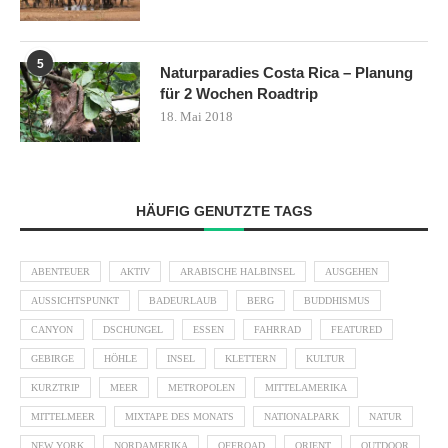
5
Naturparadies Costa Rica – Planung
für 2 Wochen Roadtrip
18. Mai 2018
HÄUFIG GENUTZTE TAGS
ABENTEUER
AKTIV
ARABISCHE HALBINSEL
AUSGEHEN
AUSSICHTSPUNKT
BADEURLAUB
BERG
BUDDHISMUS
CANYON
DSCHUNGEL
ESSEN
FAHRRAD
FEATURED
GEBIRGE
HÖHLE
INSEL
KLETTERN
KULTUR
KURZTRIP
MEER
METROPOLEN
MITTELAMERIKA
MITTELMEER
MIXTAPE DES MONATS
NATIONALPARK
NATUR
NEW YORK
NORDAMERIKA
OFFROAD
ORIENT
OUTDOOR