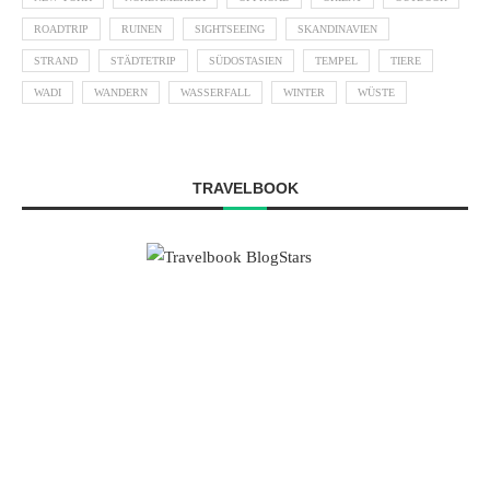
ROADTRIP
RUINEN
SIGHTSEEING
SKANDINAVIEN
STRAND
STÄDTETRIP
SÜDOSTASIEN
TEMPEL
TIERE
WADI
WANDERN
WASSERFALL
WINTER
WÜSTE
TRAVELBOOK