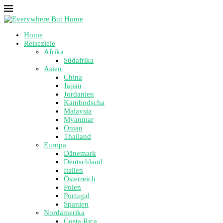
Home
Reiseziele
Afrika
Südafrika
Asien
China
Japan
Jordanien
Kambodscha
Malaysia
Myanmar
Oman
Thailand
Europa
Dänemark
Deutschland
Italien
Österreich
Polen
Portugal
Spanien
Nordamerika
Costa Rica