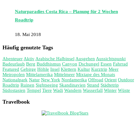
Naturparadies Costa Rica – Planung für 2 Wochen
Roadtrip
18. Mai 2018
Häufig genutzte Tags
Abenteuer
Aktiv
Arabische Halbinsel
Ausgehen
Aussichtspunkt
Badeurlaub
Berg
Buddhismus
Canyon
Dschungel
Essen
Fahrrad
Featured
Gebirge
Höhle
Insel
Klettern
Kultur
Kurztrip
Meer
Metropolen
Mittelamerika
Mittelmeer
Mixtape des Monats
Nationalpark
Natur
New York
Nordamerika
Offroad
Orient
Outdoor
Roadtrip
Ruinen
Sightseeing
Skandinavien
Strand
Städtetrip
Südostasien
Tempel
Tiere
Wadi
Wandern
Wasserfall
Winter
Wüste
Travelbook