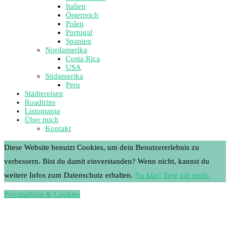
Italien
Österreich
Polen
Portugal
Spanien
Nordamerika
Costa Rica
USA
Südamerika
Peru
Städtereisen
Roadtrips
Listomania
Über mich
Kontakt
Diese Website benutzt Cookies, um dein Benutzererlebnis zu
verbessern. Bist du damit einverstanden? Wenn nicht, kannst du
weitere Infos zum Datenschutz erhalten.
Na klar!
Zeig mir mehr.
Privatsphäre & Cookies