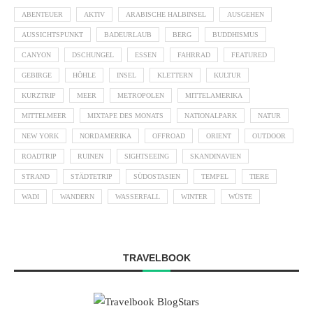
ABENTEUER
AKTIV
ARABISCHE HALBINSEL
AUSGEHEN
AUSSICHTSPUNKT
BADEURLAUB
BERG
BUDDHISMUS
CANYON
DSCHUNGEL
ESSEN
FAHRRAD
FEATURED
GEBIRGE
HÖHLE
INSEL
KLETTERN
KULTUR
KURZTRIP
MEER
METROPOLEN
MITTELAMERIKA
MITTELMEER
MIXTAPE DES MONATS
NATIONALPARK
NATUR
NEW YORK
NORDAMERIKA
OFFROAD
ORIENT
OUTDOOR
ROADTRIP
RUINEN
SIGHTSEEING
SKANDINAVIEN
STRAND
STÄDTETRIP
SÜDOSTASIEN
TEMPEL
TIERE
WADI
WANDERN
WASSERFALL
WINTER
WÜSTE
TRAVELBOOK