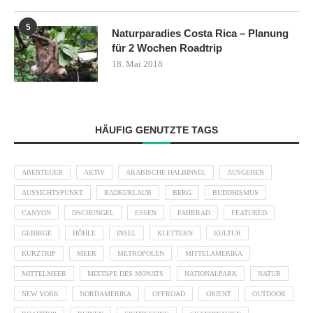
5
Naturparadies Costa Rica – Planung
für 2 Wochen Roadtrip
18. Mai 2018
HÄUFIG GENUTZTE TAGS
ABENTEUER
AKTIV
ARABISCHE HALBINSEL
AUSGEHEN
AUSSICHTSPUNKT
BADEURLAUB
BERG
BUDDHISMUS
CANYON
DSCHUNGEL
ESSEN
FAHRRAD
FEATURED
GEBIRGE
HÖHLE
INSEL
KLETTERN
KULTUR
KURZTRIP
MEER
METROPOLEN
MITTELAMERIKA
MITTELMEER
MIXTAPE DES MONATS
NATIONALPARK
NATUR
NEW YORK
NORDAMERIKA
OFFROAD
ORIENT
OUTDOOR