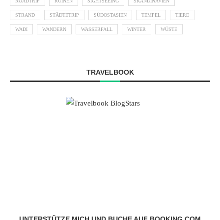
ROADTRIP
RUINEN
SIGHTSEEING
SKANDINAVIEN
STRAND
STÄDTETRIP
SÜDOSTASIEN
TEMPEL
TIERE
WADI
WANDERN
WASSERFALL
WINTER
WÜSTE
TRAVELBOOK
UNTERSTÜTZE MICH UND BUCHE AUF BOOKING.COM