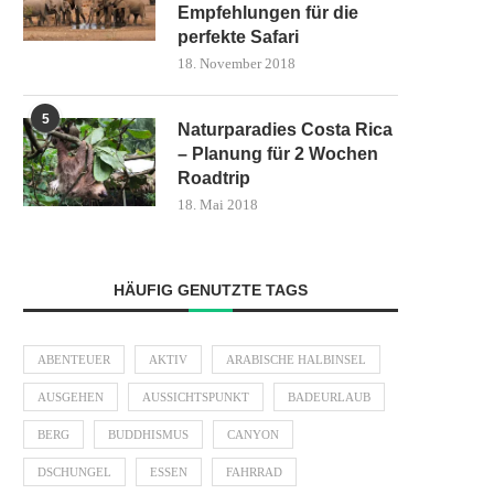
Empfehlungen für die
perfekte Safari
18. November 2018
5
Naturparadies Costa Rica
– Planung für 2 Wochen
Roadtrip
18. Mai 2018
HÄUFIG GENUTZTE TAGS
ABENTEUER
AKTIV
ARABISCHE HALBINSEL
AUSGEHEN
AUSSICHTSPUNKT
BADEURLAUB
BERG
BUDDHISMUS
CANYON
DSCHUNGEL
ESSEN
FAHRRAD