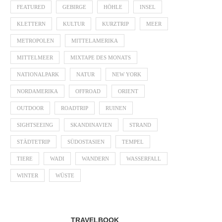
FEATURED
GEBIRGE
HÖHLE
INSEL
KLETTERN
KULTUR
KURZTRIP
MEER
METROPOLEN
MITTELAMERIKA
MITTELMEER
MIXTAPE DES MONATS
NATIONALPARK
NATUR
NEW YORK
NORDAMERIKA
OFFROAD
ORIENT
OUTDOOR
ROADTRIP
RUINEN
SIGHTSEEING
SKANDINAVIEN
STRAND
STÄDTETRIP
SÜDOSTASIEN
TEMPEL
TIERE
WADI
WANDERN
WASSERFALL
WINTER
WÜSTE
TRAVELBOOK