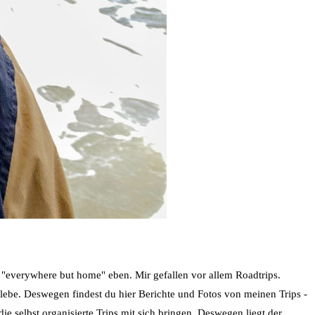
- "everywhere but home" eben. Mir gefallen vor allem Roadtrips.
rlebe. Deswegen findest du hier Berichte und Fotos von meinen Trips -
ie selbst organisierte Trips mit sich bringen. Deswegen liegt der