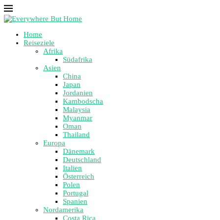
Home
Reiseziele
Afrika
Südafrika
Asien
China
Japan
Jordanien
Kambodscha
Malaysia
Myanmar
Oman
Thailand
Europa
Dänemark
Deutschland
Italien
Österreich
Polen
Portugal
Spanien
Nordamerika
Costa Rica