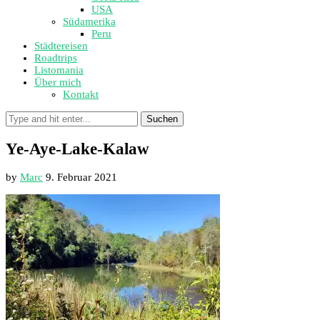
USA
Südamerika
Peru
Städtereisen
Roadtrips
Listomania
Über mich
Kontakt
Suchen
Ye-Aye-Lake-Kalaw
by
Marc
9. Februar 2021