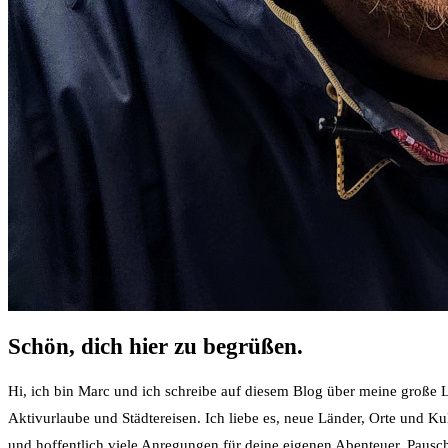
Schön, dich hier zu begrüßen.
Hi, ich bin Marc und ich schreibe auf diesem Blog über meine große Le
Aktivurlaube und Städtereisen. Ich liebe es, neue Länder, Orte und K
und hoffentlich viele Anregungen für deine eigenen Abenteuer. Pauschal