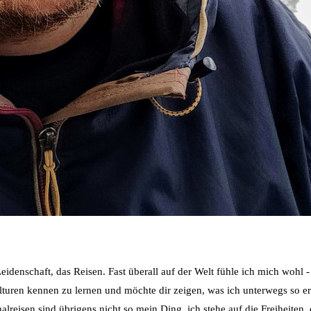
idenschaft, das Reisen. Fast überall auf der Welt fühle ich mich wohl 
ulturen kennen zu lernen und möchte dir zeigen, was ich unterwegs so e
reisen sind übrigens nicht so mein Ding, ich stehe auf die Freiheiten, d