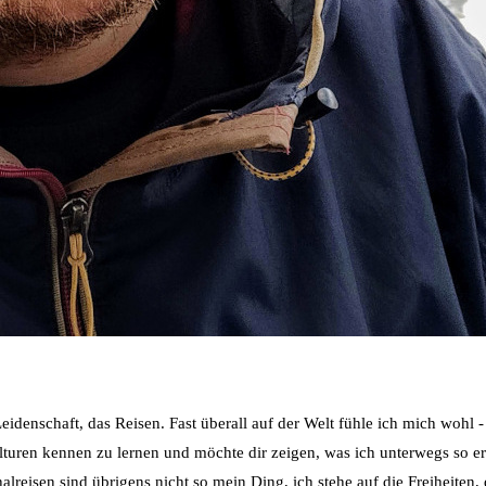
idenschaft, das Reisen. Fast überall auf der Welt fühle ich mich wohl 
ulturen kennen zu lernen und möchte dir zeigen, was ich unterwegs so e
reisen sind übrigens nicht so mein Ding, ich stehe auf die Freiheiten, d