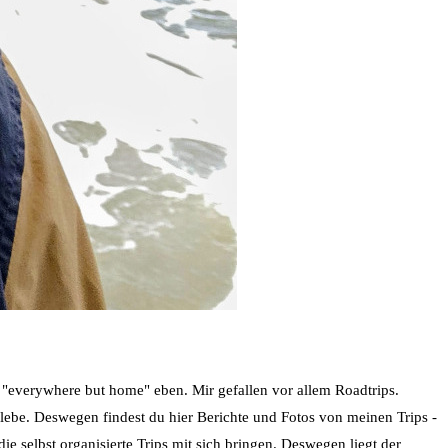
- "everywhere but home" eben. Mir gefallen vor allem Roadtrips.
rlebe. Deswegen findest du hier Berichte und Fotos von meinen Trips -
ie selbst organisierte Trips mit sich bringen. Deswegen liegt der