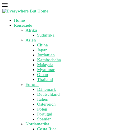
Home
Reiseziele
Afrika
Südafrika
Asien
China
Japan
Jordanien
Kambodscha
Malaysia
Myanmar
Oman
Thailand
Europa
Dänemark
Deutschland
Italien
Österreich
Polen
Portugal
Spanien
Nordamerika
Costa Rica