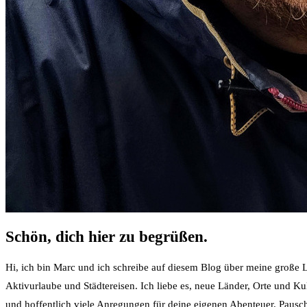
Schön, dich hier zu begrüßen.
Hi, ich bin Marc und ich schreibe auf diesem Blog über meine große Le
Aktivurlaube und Städtereisen. Ich liebe es, neue Länder, Orte und K
und hoffentlich viele Anregungen für deine eigenen Abenteuer. Pauschal