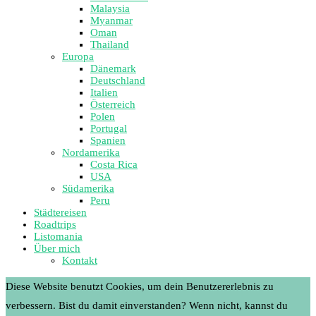
Malaysia
Myanmar
Oman
Thailand
Europa
Dänemark
Deutschland
Italien
Österreich
Polen
Portugal
Spanien
Nordamerika
Costa Rica
USA
Südamerika
Peru
Städtereisen
Roadtrips
Listomania
Über mich
Kontakt
Diese Website benutzt Cookies, um dein Benutzererlebnis zu
verbessern. Bist du damit einverstanden? Wenn nicht, kannst du