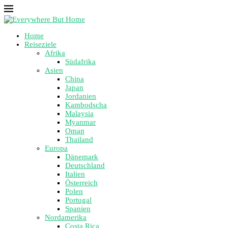
Home
Reiseziele
Afrika
Südafrika
Asien
China
Japan
Jordanien
Kambodscha
Malaysia
Myanmar
Oman
Thailand
Europa
Dänemark
Deutschland
Italien
Österreich
Polen
Portugal
Spanien
Nordamerika
Costa Rica