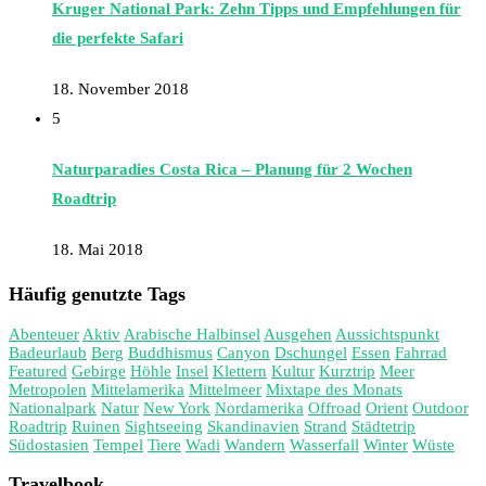
Kruger National Park: Zehn Tipps und Empfehlungen für
die perfekte Safari
18. November 2018
5
Naturparadies Costa Rica – Planung für 2 Wochen
Roadtrip
18. Mai 2018
Häufig genutzte Tags
Abenteuer
Aktiv
Arabische Halbinsel
Ausgehen
Aussichtspunkt
Badeurlaub
Berg
Buddhismus
Canyon
Dschungel
Essen
Fahrrad
Featured
Gebirge
Höhle
Insel
Klettern
Kultur
Kurztrip
Meer
Metropolen
Mittelamerika
Mittelmeer
Mixtape des Monats
Nationalpark
Natur
New York
Nordamerika
Offroad
Orient
Outdoor
Roadtrip
Ruinen
Sightseeing
Skandinavien
Strand
Städtetrip
Südostasien
Tempel
Tiere
Wadi
Wandern
Wasserfall
Winter
Wüste
Travelbook