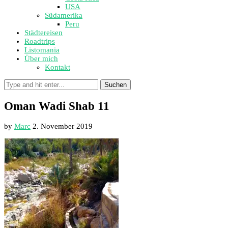
USA
Südamerika
Peru
Städtereisen
Roadtrips
Listomania
Über mich
Kontakt
Suchen
Oman Wadi Shab 11
by
Marc
2. November 2019