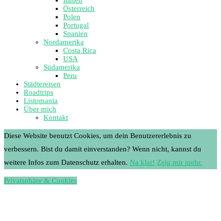
Österreich
Polen
Portugal
Spanien
Nordamerika
Costa Rica
USA
Südamerika
Peru
Städtereisen
Roadtrips
Listomania
Über mich
Kontakt
Diese Website benutzt Cookies, um dein Benutzererlebnis zu
verbessern. Bist du damit einverstanden? Wenn nicht, kannst du
weitere Infos zum Datenschutz erhalten.
Na klar!
Zeig mir mehr.
Privatsphäre & Cookies