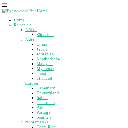
Home
Reiseziele
Afrika
Südafrika
Asien
China
Japan
Jordanien
Kambodscha
Malaysia
Myanmar
Oman
Thailand
Europa
Dänemark
Deutschland
Italien
Österreich
Polen
Portugal
Spanien
Nordamerika
Costa Rica