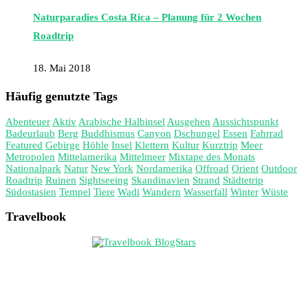
Naturparadies Costa Rica – Planung für 2 Wochen
Roadtrip
18. Mai 2018
Häufig genutzte Tags
Abenteuer
Aktiv
Arabische Halbinsel
Ausgehen
Aussichtspunkt
Badeurlaub
Berg
Buddhismus
Canyon
Dschungel
Essen
Fahrrad
Featured
Gebirge
Höhle
Insel
Klettern
Kultur
Kurztrip
Meer
Metropolen
Mittelamerika
Mittelmeer
Mixtape des Monats
Nationalpark
Natur
New York
Nordamerika
Offroad
Orient
Outdoor
Roadtrip
Ruinen
Sightseeing
Skandinavien
Strand
Städtetrip
Südostasien
Tempel
Tiere
Wadi
Wandern
Wasserfall
Winter
Wüste
Travelbook