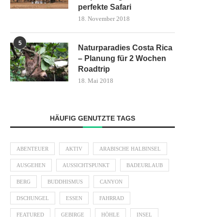
perfekte Safari
18. November 2018
5
Naturparadies Costa Rica
– Planung für 2 Wochen
Roadtrip
18. Mai 2018
HÄUFIG GENUTZTE TAGS
ABENTEUER
AKTIV
ARABISCHE HALBINSEL
AUSGEHEN
AUSSICHTSPUNKT
BADEURLAUB
BERG
BUDDHISMUS
CANYON
DSCHUNGEL
ESSEN
FAHRRAD
FEATURED
GEBIRGE
HÖHLE
INSEL