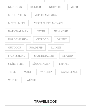
KLETTERN
KULTUR
KURZTRIP
MEER
METROPOLEN
MITTELAMERIKA
MITTELMEER
MIXTAPE DES MONATS
NATIONALPARK
NATUR
NEW YORK
NORDAMERIKA
OFFROAD
ORIENT
OUTDOOR
ROADTRIP
RUINEN
SIGHTSEEING
SKANDINAVIEN
STRAND
STÄDTETRIP
SÜDOSTASIEN
TEMPEL
TIERE
WADI
WANDERN
WASSERFALL
WINTER
WÜSTE
TRAVELBOOK