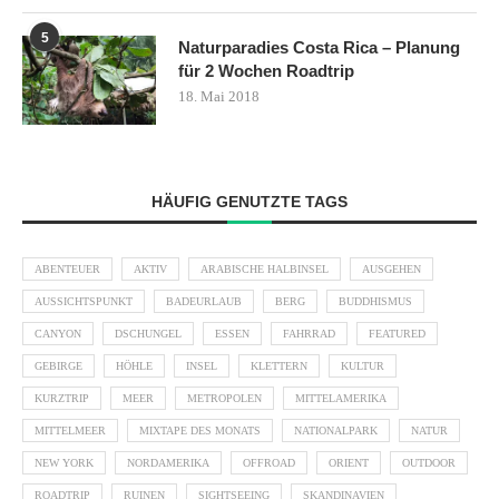
5
Naturparadies Costa Rica – Planung
für 2 Wochen Roadtrip
18. Mai 2018
HÄUFIG GENUTZTE TAGS
ABENTEUER
AKTIV
ARABISCHE HALBINSEL
AUSGEHEN
AUSSICHTSPUNKT
BADEURLAUB
BERG
BUDDHISMUS
CANYON
DSCHUNGEL
ESSEN
FAHRRAD
FEATURED
GEBIRGE
HÖHLE
INSEL
KLETTERN
KULTUR
KURZTRIP
MEER
METROPOLEN
MITTELAMERIKA
MITTELMEER
MIXTAPE DES MONATS
NATIONALPARK
NATUR
NEW YORK
NORDAMERIKA
OFFROAD
ORIENT
OUTDOOR
ROADTRIP
RUINEN
SIGHTSEEING
SKANDINAVIEN