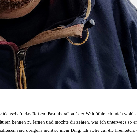
idenschaft, das Reisen. Fast überall auf der Welt fühle ich mich wohl 
ulturen kennen zu lernen und möchte dir zeigen, was ich unterwegs so e
reisen sind übrigens nicht so mein Ding, ich stehe auf die Freiheiten, d