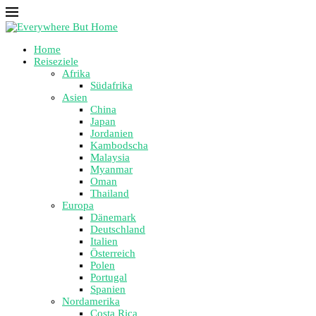
Home
Reiseziele
Afrika
Südafrika
Asien
China
Japan
Jordanien
Kambodscha
Malaysia
Myanmar
Oman
Thailand
Europa
Dänemark
Deutschland
Italien
Österreich
Polen
Portugal
Spanien
Nordamerika
Costa Rica