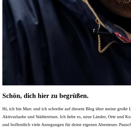
Schön, dich hier zu begrüßen.
Hi, ich bin Marc und ich schreibe auf diesem Blog über meine große Le
Aktivurlaube und Städtereisen. Ich liebe es, neue Länder, Orte und K
und hoffentlich viele Anregungen für deine eigenen Abenteuer. Pauschal