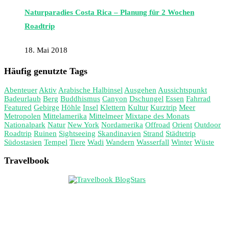
Naturparadies Costa Rica – Planung für 2 Wochen
Roadtrip
18. Mai 2018
Häufig genutzte Tags
Abenteuer
Aktiv
Arabische Halbinsel
Ausgehen
Aussichtspunkt
Badeurlaub
Berg
Buddhismus
Canyon
Dschungel
Essen
Fahrrad
Featured
Gebirge
Höhle
Insel
Klettern
Kultur
Kurztrip
Meer
Metropolen
Mittelamerika
Mittelmeer
Mixtape des Monats
Nationalpark
Natur
New York
Nordamerika
Offroad
Orient
Outdoor
Roadtrip
Ruinen
Sightseeing
Skandinavien
Strand
Städtetrip
Südostasien
Tempel
Tiere
Wadi
Wandern
Wasserfall
Winter
Wüste
Travelbook