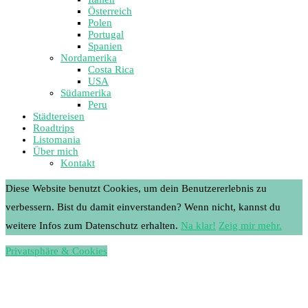
Österreich
Polen
Portugal
Spanien
Nordamerika
Costa Rica
USA
Südamerika
Peru
Städtereisen
Roadtrips
Listomania
Über mich
Kontakt
Diese Website benutzt Cookies, um dein Benutzererlebnis zu
verbessern. Bist du damit einverstanden? Wenn nicht, kannst du
weitere Infos zum Datenschutz erhalten.
Na klar!
Zeig mir mehr.
Privatsphäre & Cookies