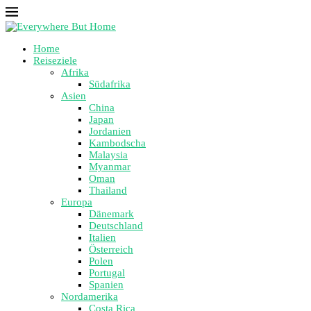
Home
Reiseziele
Afrika
Südafrika
Asien
China
Japan
Jordanien
Kambodscha
Malaysia
Myanmar
Oman
Thailand
Europa
Dänemark
Deutschland
Italien
Österreich
Polen
Portugal
Spanien
Nordamerika
Costa Rica