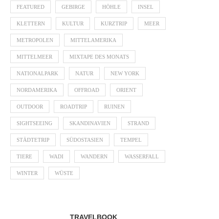
FEATURED
GEBIRGE
HÖHLE
INSEL
KLETTERN
KULTUR
KURZTRIP
MEER
METROPOLEN
MITTELAMERIKA
MITTELMEER
MIXTAPE DES MONATS
NATIONALPARK
NATUR
NEW YORK
NORDAMERIKA
OFFROAD
ORIENT
OUTDOOR
ROADTRIP
RUINEN
SIGHTSEEING
SKANDINAVIEN
STRAND
STÄDTETRIP
SÜDOSTASIEN
TEMPEL
TIERE
WADI
WANDERN
WASSERFALL
WINTER
WÜSTE
TRAVELBOOK