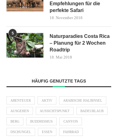
Empfehlungen für die
perfekte Safari
18. November 2018
5
Naturparadies Costa Rica
– Planung für 2 Wochen
Roadtrip
18. Mai 2018
HÄUFIG GENUTZTE TAGS
ABENTEUER
AKTIV
ARABISCHE HALBINSEL
AUSGEHEN
AUSSICHTSPUNKT
BADEURLAUB
BERG
BUDDHISMUS
CANYON
DSCHUNGEL
ESSEN
FAHRRAD