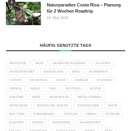
5
Naturparadies Costa Rica – Planung
für 2 Wochen Roadtrip
18. Mai 2018
HÄUFIG GENUTZTE TAGS
ABENTEUER
AKTIV
ARABISCHE HALBINSEL
AUSGEHEN
AUSSICHTSPUNKT
BADEURLAUB
BERG
BUDDHISMUS
CANYON
DSCHUNGEL
ESSEN
FAHRRAD
FEATURED
GEBIRGE
HÖHLE
INSEL
KLETTERN
KULTUR
KURZTRIP
MEER
METROPOLEN
MITTELAMERIKA
MITTELMEER
MIXTAPE DES MONATS
NATIONALPARK
NATUR
NEW YORK
NORDAMERIKA
OFFROAD
ORIENT
OUTDOOR
ROADTRIP
RUINEN
SIGHTSEEING
SKANDINAVIEN
STRAND
STÄDTETRIP
SÜDOSTASIEN
TEMPEL
TIERE