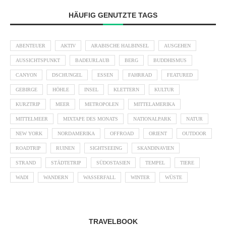
HÄUFIG GENUTZTE TAGS
ABENTEUER
AKTIV
ARABISCHE HALBINSEL
AUSGEHEN
AUSSICHTSPUNKT
BADEURLAUB
BERG
BUDDHISMUS
CANYON
DSCHUNGEL
ESSEN
FAHRRAD
FEATURED
GEBIRGE
HÖHLE
INSEL
KLETTERN
KULTUR
KURZTRIP
MEER
METROPOLEN
MITTELAMERIKA
MITTELMEER
MIXTAPE DES MONATS
NATIONALPARK
NATUR
NEW YORK
NORDAMERIKA
OFFROAD
ORIENT
OUTDOOR
ROADTRIP
RUINEN
SIGHTSEEING
SKANDINAVIEN
STRAND
STÄDTETRIP
SÜDOSTASIEN
TEMPEL
TIERE
WADI
WANDERN
WASSERFALL
WINTER
WÜSTE
TRAVELBOOK