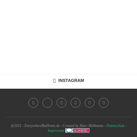
INSTAGRAM
@2021 - EverywhereButHome.de - Created by Marc Möllmann -
Datenschutz
-
Impressum