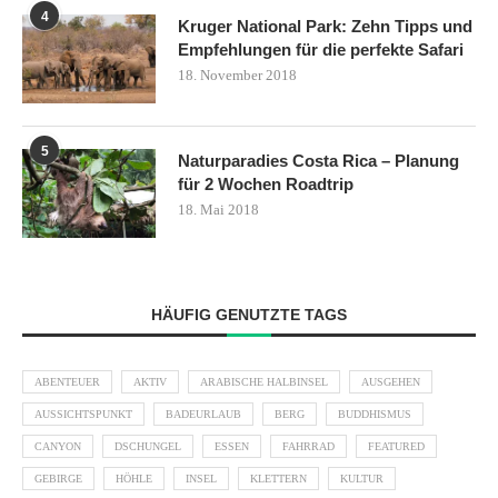
4
Kruger National Park: Zehn Tipps und
Empfehlungen für die perfekte Safari
18. November 2018
5
Naturparadies Costa Rica – Planung
für 2 Wochen Roadtrip
18. Mai 2018
HÄUFIG GENUTZTE TAGS
ABENTEUER
AKTIV
ARABISCHE HALBINSEL
AUSGEHEN
AUSSICHTSPUNKT
BADEURLAUB
BERG
BUDDHISMUS
CANYON
DSCHUNGEL
ESSEN
FAHRRAD
FEATURED
GEBIRGE
HÖHLE
INSEL
KLETTERN
KULTUR