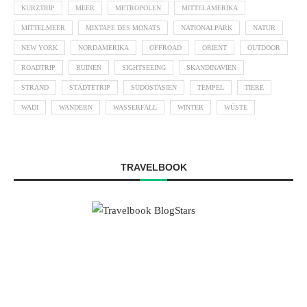
KURZTRIP
MEER
METROPOLEN
MITTELAMERIKA
MITTELMEER
MIXTAPE DES MONATS
NATIONALPARK
NATUR
NEW YORK
NORDAMERIKA
OFFROAD
ORIENT
OUTDOOR
ROADTRIP
RUINEN
SIGHTSEEING
SKANDINAVIEN
STRAND
STÄDTETRIP
SÜDOSTASIEN
TEMPEL
TIERE
WADI
WANDERN
WASSERFALL
WINTER
WÜSTE
TRAVELBOOK